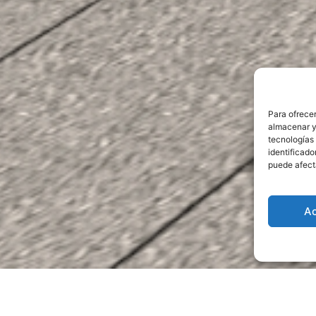
Para ofrece
almacenar y/
tecnologías
identificado
puede afecta
A